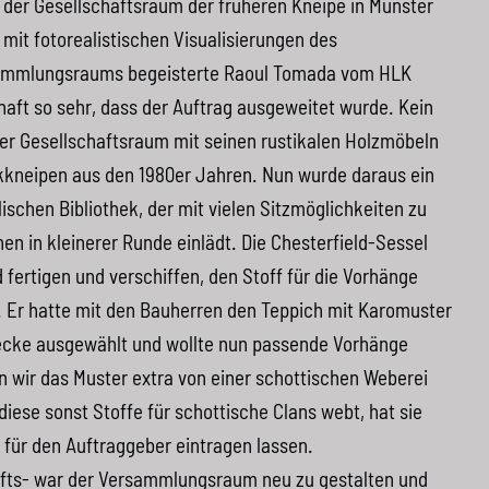
r der Gesellschaftsraum der früheren Kneipe in Münster
mit fotorealistischen Visualisierungen des
ammlungsraums begeisterte Raoul Tomada vom
HLK
aft so sehr, dass der Auftrag ausgeweitet wurde. Kein
ser Gesellschaftsraum mit seinen rustikalen Holzmöbeln
kkneipen aus den 1980er Jahren. Nun wurde daraus ein
lischen Bibliothek, der mit vielen Sitzmöglichkeiten zu
en in kleinerer Runde einlädt. Die Chesterfield-Sessel
 fertigen und verschiffen, den Stoff für die Vorhänge
n. Er hatte mit den Bauherren den Teppich mit Karomuster
necke ausgewählt und wollte nun passende Vorhänge
en wir das Muster extra von einer schottischen Weberei
diese sonst Stoffe für schottische Clans webt, hat sie
 für den Auftraggeber eintragen lassen.
fts- war der Versammlungsraum neu zu gestalten und