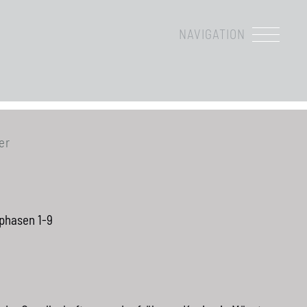
NAVIGATION
er
phasen 1-9