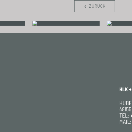
ZURÜCK
HLK 
HUBER
4815
TEL:
MAIL