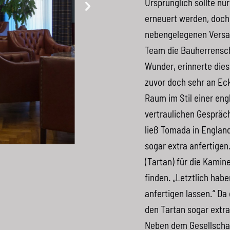
Ursprünglich sollte nu
erneuert werden, doch 
nebengelegenen Vers
Team die Bauherrensch
Wunder, erinnerte die
zuvor doch sehr an Ec
Raum im Stil einer eng
vertraulichen Gespräch
ließ Tomada in England
sogar extra anfertige
(Tartan) für die Kami
finden. „Letztlich hab
anfertigen lassen.“ Da 
den Tartan sogar extra
Neben dem Gesellscha