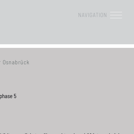
NAVIGATION
r Osnabrück
phase 5