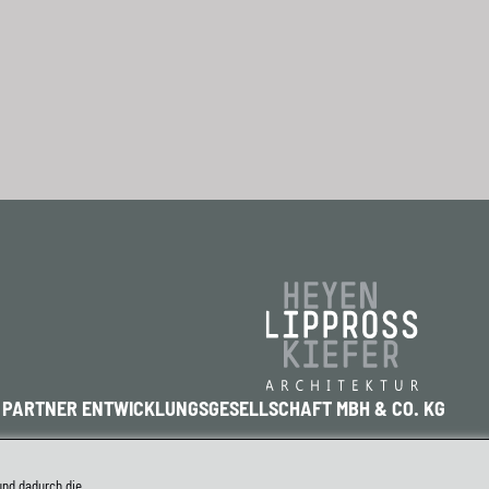
+ PARTNER ENTWICKLUNGSGESELLSCHAFT MBH & CO. KG
TISTR. 12-14
5 MÜNSTER
und dadurch die